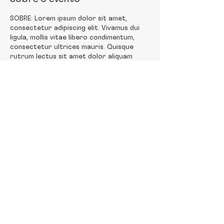
SOBRE: Lorem ipsum dolor sit amet,
consectetur adipiscing elit. Vivamus dui
ligula, mollis vitae libero condimentum,
consectetur ultrices mauris. Quisque
rutrum lectus sit amet dolor aliquam
condimentum suscipit imperdiet libero.
Morbi vitae diam vitae nulla dignissim
scelerisque.
Compartilhe esse evento
Acompanhe-nos em nossas redes sociais:
Políticas do site
© Escola do Professor /
46.723.372
/0001-