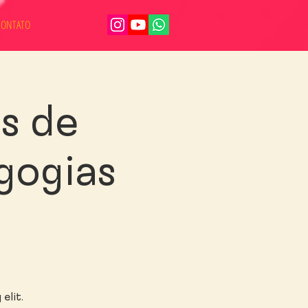
CONTATO
s de
gogias
elit.