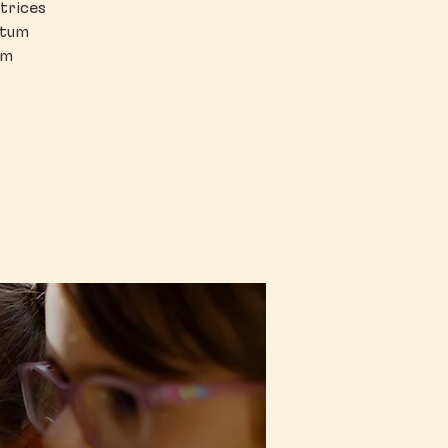
ltrices
ntum
im