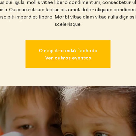
s dui ligula, mollis vitae libero condimentum, consectetur u
ris. Quisque rutrum lectus sit amet dolor aliquam condime
uscipit imperdiet libero. Morbi vitae diam vitae nulla digniss
scelerisque.
O registro está fechado
Ver outros eventos