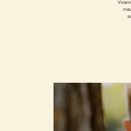
Vivamu
mau
s