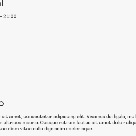
l
 – 21:00
o
t amet, consectetur adipiscing elit. Vivamus dui ligula, moll
ultrices mauris. Quisque rutrum lectus sit amet dolor ali
ae diam vitae nulla dignissim scelerisque.